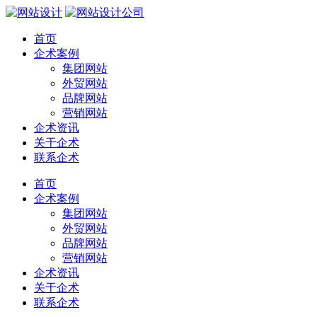
首页
企术案例
集团网站
外贸网站
品牌网站
营销网站
企术资讯
关于企术
联系企术
首页
企术案例
集团网站
外贸网站
品牌网站
营销网站
企术资讯
关于企术
联系企术