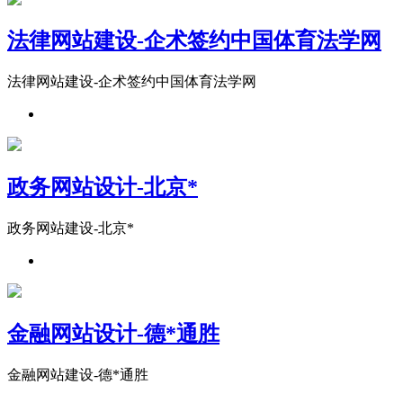
法律网站建设-企术签约中国体育法学网
法律网站建设-企术签约中国体育法学网
政务网站设计-北京*
政务网站建设-北京*
金融网站设计-德*通胜
金融网站建设-德*通胜