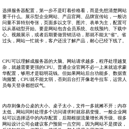
选择服务器配置，第一步不是盯着价格看，而是先想清楚网站
要干什么。展示型企业网站、产品官网、品牌宣传站，一般访
问量不算特别夸张，页面多以文字、图片、表单为主，配置可
以从基础型开始。要是网站包含会员系统、在线预约、下载中
心、视频展示，或者后期要做营销活动，那就不能太“省”。省
过头，网站一忙就卡，客户还没了解产品，耐心已经下线了。
CPU可以理解成服务器的大脑。网站请求越多，程序处理越复
杂，就越需要更强的CPU。普通企业官网不必一上来就追求豪
华配置，够用才是聪明花钱。但如果网站后台功能多、数据查
询频繁，CPU就不能太弱，否则后台打开像老牛拉车，运营人
员每天登录都想叹气。
内存则像办公桌的大小。桌子太小，文件一多就摊不开；内存
太低，网站同时处理多个访问请求时就容易变慢。一般企业网
站可以选择适中的内存配置，后期根据流量增长再升级。很多
网站设计公司会建议客户预留一点空间，因为网站不是摆设，